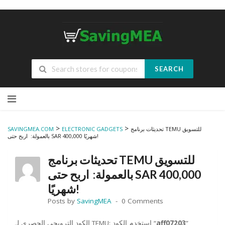
SEARCH
Skip
to
content
>
>
تحديثات برنامج TEMU للتسويق
ELECTRONIC GADGETS
SAVINGMEA.COM
بالعمولة: اربح حتى SAR 400,000 شهريًا!
تحديثات برنامج TEMU للتسويق
بالعمولة: اربح حتى SAR 400,000
شهريًا!
Posts by
SavingMEA
0 Comments
”
aff07203
الكود الترويجي الحصري لـ TEMU: استخدم الكود “