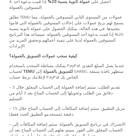
4: احصل على
عمولة ثانوية بنسبة 20%
إذا قمت بدعوة أحد
المسوقين بالعمولة:
تطلق TEMU عمولات من المستوى الثاني للمسوقين بالعمولة، مما
يسمح لهم بربح عمولات على إحالات المسوقين بالعمولة التي قاموا
بتجنيدها. في هذه الحالة، يمكنك الحصول على عمولة ثانوية بنسبة
20% إذا قمت بدعوة أحد المسوقين بالعمولة. سيساعد هذا البرنامج
المسوقين بالعمولة لدينا على تنمية أعمالهم وتحقيق المزيد من
الإيرادات.
كيفية سحب عمولات التسويق بالعمولة؟
يمكنك ببساطة السحب باستخدام PayPal. عندما يصل المبلغ النقدي
للتسويق بالعمولة
إلى SAR80، ستظهر نافذة منبثقة
TEMU
لحساب
لإعلامك بربط حساب PayPal الخاص بك.
– تقديم الطلب: ستتم إضافة العمولة إلى الحساب المعلق خلال 5
دقائق من الطلب وتحويلها إلى الحساب المتاح بعد 3 أيام من
التسليم.
– تنزيل التطبيق: ستتم إضافة المكافآت إلى الحساب المتاح خلال 15
دقيقة (مستخدمو التطبيق الجدد فقط).
– الاشتراك في برنامج التسويق بالعمولة: ستتم إضافة المكافآت إلى
الحساب المعلق على الفور. سيتم نقلهم إلى الحساب المتاح بعد أن
يحصل المسوّق بالعمولة خاصتك على أول عمولة له.