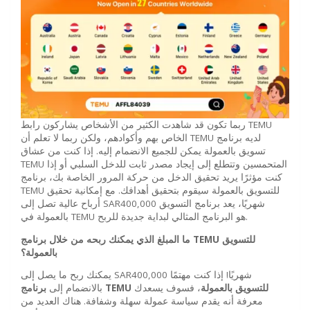
ربما تكون قد شاهدت الكثير من الأشخاص يشاركون رابط TEMU
الخاص بهم وأكوادهم، ولكن ربما لا تعلم أن TEMU لديه برنامج
تسويق بالعمولة يمكن للجميع الانضمام إليه. إذا كنت من عشاق
TEMU المتحمسين وتتطلع إلى إيجاد مصدر ثابت للدخل السلبي أو إذا
كنت مؤثرًا يريد تحقيق الدخل من حركة المرور الخاصة بك، برنامج
TEMU للتسويق بالعمولة سيقوم بتحقيق أهدافك. مع إمكانية تحقيق
أرباح عالية تصل إلى SAR400,000 شهريًا، يعد برنامج التسويق
بالعمولة في TEMU هو البرنامج المثالي لبداية جديدة للربح.
للتسويق
TEMU
ما المبلغ الذي يمكنك ربحه من خلال برنامج
بالعمولة؟
يمكنك ربح ما يصل إلى SAR400,000 شهريًا! إذا كنت مهتمًا
للتسويق بالعمولة
، فسوف يسعدك
TEMU
برنامج
بالانضمام إلى
معرفة أنه يقدم سياسة عمولة سهلة وشفافة. هناك العديد من