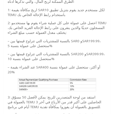
الطرق الممكنة لربح المال، والتي نذكرها أدناه:
1: اربح مكافأة بقيمة SAR10 لكل مستخدم جديد يقوم بتنزيل تطبيق
TEMU باستخدام رابط الإحالة الخاص بك.
2: احصل على عمولة على كل عملية شراء يقوم بها مستخدمو TEMU
المسجلون حديثًا والذين ينقرون على رابط الإحالة الفريد الخاص بك.
يختلف معدل العمولة حسب مبلغ الشراء:
– بالنسبة للمشتريات التي تتراوح قيمتها بين SAR0 وSAR199.99،
ستحصل على عمولة بنسبة 5%
– بالنسبة للمشتريات التي تتراوح قيمتها بين SAR200 وSAR399.99،
ستحصل على عمولة بنسبة 10%
– عند الشراء بقيمة SAR400 أو أكثر، ستحصل على عمولة بنسبة
20%
3: استفد من لوحة المتصدرين للربح: يمكن لأفضل 50 مسوّق
بالعمولة في TEMU الحاصلين على أكبر قدر من الأرباح في آخر 3
أيام في برنامج TEMU للتسويق بالعمولة أن يفوزوا بمكافأة نقدية.